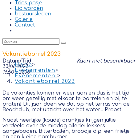
Trias pasje
Lid worden
bestuursleden
Galerie
Contact
Vakantieborrel 2023
Datum/Tijd
Kaart niet beschikbaar
Home
>
30-06-2023
Evenementen
>
16:00 - 21:00
Evenementen
>
Vakantieborrel 2023
De vakanties komen er weer aan en dus is het tijd
om weer gezellig met elkaar te borrelen en bij te
praten! Dit jaar doen we dat op het terras van de
Beachclub, met uitzicht over het water… Proost!
Naast heerlijke (koude) drankjes krijgen jullie
verdeeld over de middag allerlei lekkers
aangeboden. Bitterballen, broodje dip, een frietje
en een kleine hamburger.