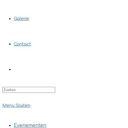
Galerie
Contact
Zoek
op
deze
site
Menu
Sluiten
Evenementen