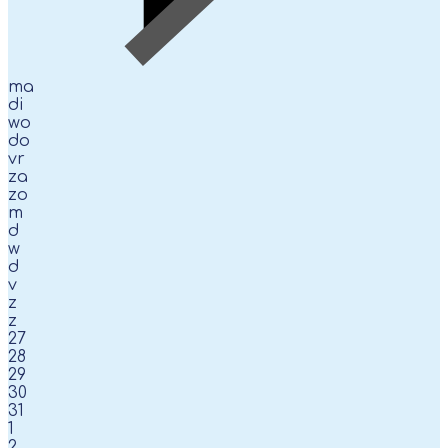
ma
di
wo
do
vr
za
zo
m
d
w
d
v
z
z
27
28
29
30
31
1
2