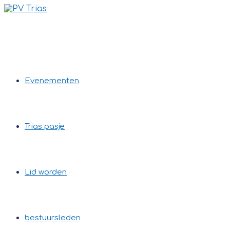
Ga
naar
inhoud
Evenementen
Trias pasje
Lid worden
bestuursleden