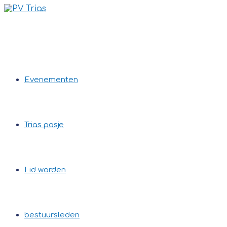
Ga
naar
inhoud
Evenementen
Trias pasje
Lid worden
bestuursleden