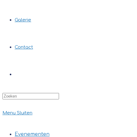
Galerie
Contact
Zoek
op
deze
site
Menu
Sluiten
Evenementen