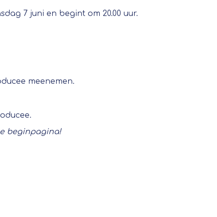
ag 7 juni en begint om 20.00 uur.
troducee meenemen.
roducee.
ze beginpagina!