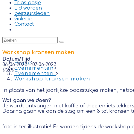
Trias pasje
Lid worden
bestuursleden
Galerie
Contact
Workshop kransen maken
Datum/Tijd
Home
>
06-06-2023 - 07-06-2023
Evenementen
>
00:00
Evenementen
>
Workshop kransen maken
In plaats van het jaarlijkse paasstukjes maken, heb
Wat gaan we doen?
Je wordt ontvangen met koffie of thee en iets lekkers
Daarna gaan we aan de slag om een 3 tal kransen t
foto is ter illustratie! Er worden tijdens de workshop