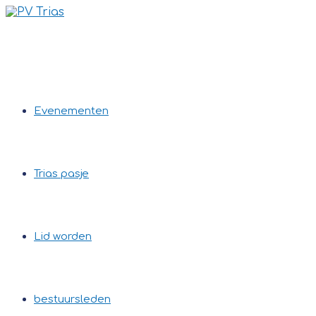
Ga
naar
inhoud
Evenementen
Trias pasje
Lid worden
bestuursleden