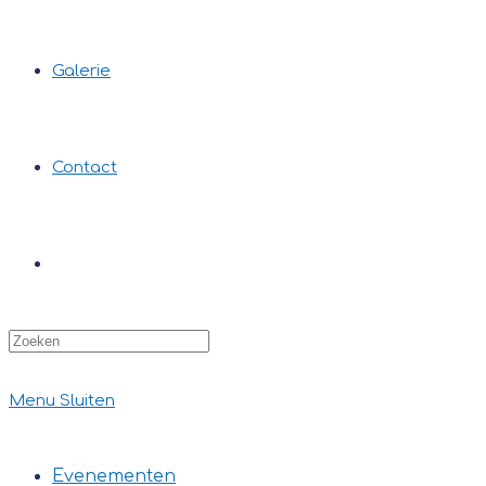
Galerie
Contact
Zoek
op
deze
site
Menu
Sluiten
Evenementen