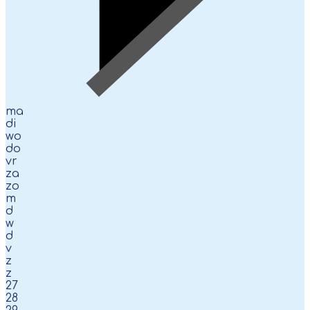
ma
di
wo
do
vr
za
zo
m
d
w
d
v
z
z
27
28