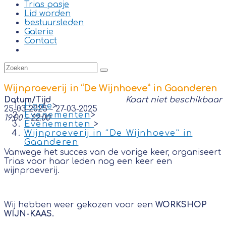
Trias pasje
Lid worden
bestuursleden
Galerie
Contact
Wijnproeverij in “De Wijnhoeve” in Gaanderen
Datum/Tijd
Kaart niet beschikbaar
Home
>
25-03-2025 - 27-03-2025
Evenementen
>
19:00 - 22:00
Evenementen
>
Wijnproeverij in “De Wijnhoeve” in
Gaanderen
Vanwege het succes van de vorige keer, organiseert
Trias voor haar leden nog een keer een
wijnproeverij.
Wij hebben weer gekozen voor een
WORKSHOP
WIJN-KAAS.