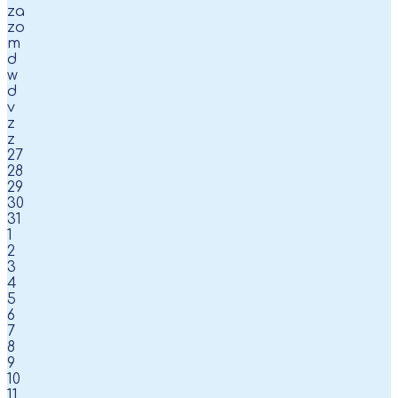
za
zo
m
d
w
d
v
z
z
27
28
29
30
31
1
2
3
4
5
6
7
8
9
10
11