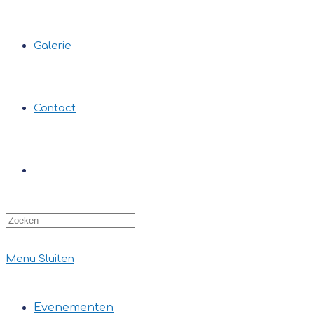
Galerie
Contact
Zoek
op
deze
site
Menu
Sluiten
Evenementen