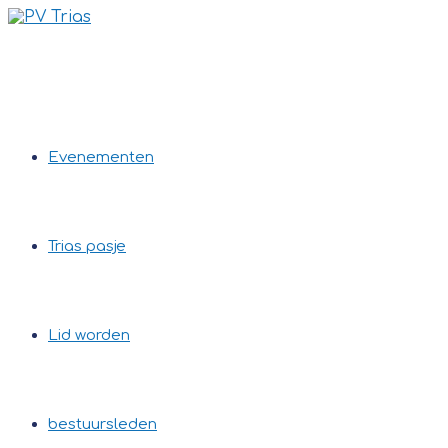
Ga
naar
inhoud
Evenementen
Trias pasje
Lid worden
bestuursleden