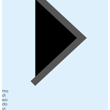
ma
di
wo
do
vr